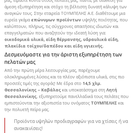
μας, είμαστε κοντά στους πελάτες μας, πάντα, με διάθεση για
άμεση εξυπηρέτηση και στόχο τη βέλτιστη δυνατή κάλυψη των
αναγκών τους. Στην εταιρεία ΤΟΥΜΠΕΛΗΣ Α.Ε. διαθέτουμε μια
ευρεία γκάμα
επώνυμων προϊόντων
υψηλής ποιότητας, που
καλύπτουν, πλήρως, τις σύγχρονες απαιτήσεις ιδιωτών και
επαγγελματιών που αναζητούν την ιδεατή λύση για:
οικοδομικά υλικά, είδη θέρμανσης, υδραυλικά είδη,
πλακίδια τοίχου/δαπέδου και είδη υγιεινής.
Δεσμευόμαστε για την άριστη εξυπηρέτηση των
πελατών μας
Από την πρώτη μέρα λειτουργίας μας, παρέχουμε
ολοκληρωμένες λύσεις και τα πλέον αξιόπιστα υλικά, στις πιο
προσιτές τιμές της αγοράς! Με έδρα στο
14,5 χλμ.
Θεσσαλονίκης – Καβάλας
και υποκατάστημα στη
Λητή
Θεσσαλονίκης
, εξυπηρετούμε πανελλαδικά τους πελάτες που
εμπιστεύονται την αξιοπιστία του ονόματος
ΤΟΥΜΠΕΛΗΣ
και
την πολυετή πείρα μας.
Προϊόντα υψηλών προδιαγραφών για να χτίσεις ή να
ανακαινίσεις!