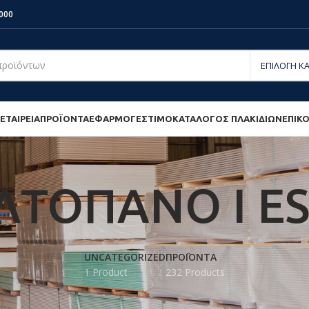
000
ΕΤΑΙΡΕΙΑ
ΠΡΟΪΟΝΤΑ
ΕΦΑΡΜΟΓΕΣ
ΤΙΜΟΚΑΤΆΛΟΓΟΣ ΠΛΑΚΙΔΊΩΝ
ΕΠΙΚ
ΤΟΠΑΝΟ Ι E
UNCATEGORIZED
ΠΡΟΪΟΝΤΑ
1 Product
232 Products