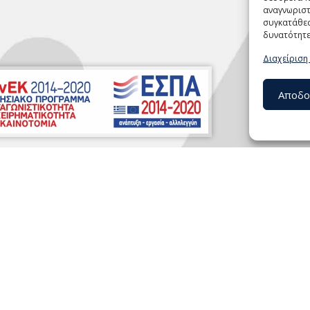
αναγνωριστ
συγκατάθεσ
δυνατότητε
Διαχείριση
Αποδο
Κάντε κλικ στο κουμπί 'Συμφωνώ' για να
ενεργοποιήσετε το Youtube.
Πολιτική Cookies
Συμφωνώ