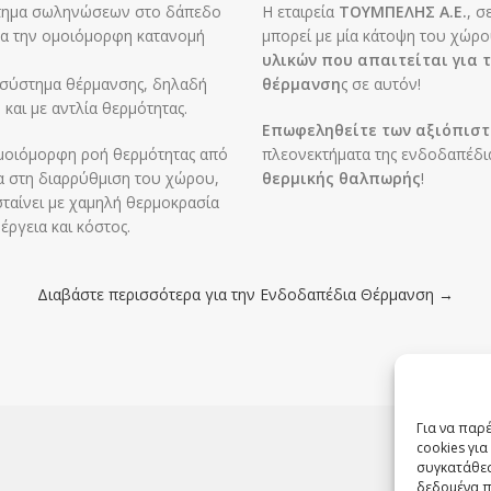
στημα σωληνώσεων στο δάπεδο
Η εταιρεία
ΤΟΥΜΠΕΛΗΣ Α.Ε.
, σ
μα την ομοιόμορφη κατανομή
μπορεί με μία κάτοψη του χώρο
υλικών που απαιτείται για 
 σύστημα θέρμανσης, δηλαδή
θέρμανση
ς σε αυτόν!
 και με αντλία θερμότητας.
Επωφεληθείτε των αξιόπιστ
ομοιόμορφη ροή θερμότητας από
πλεονεκτήματα της ενδοδαπέδι
ία στη διαρρύθμιση του χώρου,
θερμικής θαλπωρής
!
εσταίνει με χαμηλή θερμοκρασία
έργεια και κόστος.
Διαβάστε περισσότερα για την Ενδοδαπέδια Θέρμανση →
Για να παρ
cookies γι
συγκατάθεσ
δεδομένα π