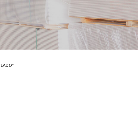
ELADO”