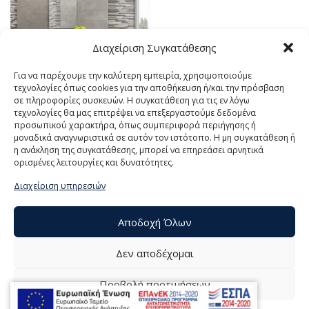
Διαχείριση Συγκατάθεσης
Για να παρέχουμε την καλύτερη εμπειρία, χρησιμοποιούμε
τεχνολογίες όπως cookies για την αποθήκευση ή/και την πρόσβαση
σε πληροφορίες συσκευών. Η συγκατάθεση για τις εν λόγω
τεχνολογίες θα μας επιτρέψει να επεξεργαστούμε δεδομένα
CARLOTA 20×60
προσωπικού χαρακτήρα, όπως συμπεριφορά περιήγησης ή
μοναδικά αναγνωριστικά σε αυτόν τον ιστότοπο. Η μη συγκατάθεση ή
η ανάκληση της συγκατάθεσης, μπορεί να επηρεάσει αρνητικά
ορισμένες λειτουργίες και δυνατότητες.
Διαχείριση υπηρεσιών
Αποδοχή Όλων
Δεν αποδέχομαι
Προβολή προτιμήσεων
© 2021 ΤΟΥΜΠΕΛΗΣ Α.Ε., All Rights Reserved | Powered by