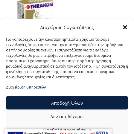
Διαχείριση Συγκατάθεσης
Για να παρέχουμε την καλύτερη εμπειρία, χρησιμοποιούμε
τεχνολογίες όπως cookies για την αποθήκευση ή/και την πρόσβαση
σε πληροφορίες συσκευών. Η συγκατάθεση για τις εν λόγω
τεχνολογίες θα μας επιτρέψει να επεξεργαστούμε δεδομένα
NSD 620
προσωπικού χαρακτήρα, όπως συμπεριφορά περιήγησης ή
μοναδικά αναγνωριστικά σε αυτόν τον ιστότοπο. Η μη συγκατάθεση ή
η ανάκληση της συγκατάθεσης, μπορεί να επηρεάσει αρνητικά
ορισμένες λειτουργίες και δυνατότητες.
Διαχείριση υπηρεσιών
Αποδοχή Όλων
Δεν αποδέχομαι
Προβολή προτιμήσεων
© 2021 ΤΟΥΜΠΕΛΗΣ Α.Ε., All Rights Reserved | Powered by