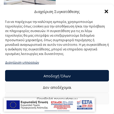
Διαχείριση Συγκατάθεσης
Για να παρέχουμε την καλύτερη εμπειρία, χρησιμοποιούμε
τεχνολογίες όπως cookies για την αποθήκευση ή/και την πρόσβαση
σε πληροφορίες συσκευών. Η συγκατάθεση για τις εν λόγω
ΤΙΜΟΚΑΤΑΛΟΓΟΣ
τεχνολογίες θα μας επιτρέψει να επεξεργαστούμε δεδομένα
ΠΛΑΚΙΔΙΩΝ
προσωπικού χαρακτήρα, όπως συμπεριφορά περιήγησης ή
μοναδικά αναγνωριστικά σε αυτόν τον ιστότοπο. Η μη συγκατάθεση ή
η ανάκληση της συγκατάθεσης, μπορεί να επηρεάσει αρνητικά
ορισμένες λειτουργίες και δυνατότητες.
Διαχείριση υπηρεσιών
Αποδοχή Όλων
Δεν αποδέχομαι
Προβολή προτιμήσεων
© 2021 ΤΟΥΜΠΕΛΗΣ Α.Ε., All Rights Reserved | Powered by
Πολιτική Cookies