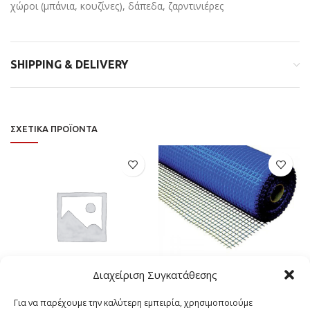
χώροι (μπάνια, κουζίνες), δάπεδα, ζαρντινιέρες
SHIPPING & DELIVERY
ΣΧΕΤΙΚΆ ΠΡΟΪΌΝΤΑ
Διαχείριση Συγκατάθεσης
NHP 260
ΥΑΛΟΠΛΕΓΜΑ 160gr
Για να παρέχουμε την καλύτερη εμπειρία, χρησιμοποιούμε