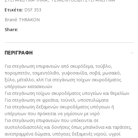
Ετικέτα:
DSF 353
Brand:
THRAKON
Share:
ΠΕΡΙΓΡΑΦΉ
Για στεγάνωση επιφανειών από σκυρόδεμα, τούβλο,
πορομπετόν, τσιμεντόλιθο, γυψοσανίδα, σοβά, μωσαϊκό,
ξύλο, μέταλλο, κλπ Για στεγάνωση τοίχων σκυροδέματος
υπέργειων κατασκευών
Για στεγάνωση τοίχων σκυροδέματος υπογείων και θεμελίων
Για στεγάνωση σε φρεάτια, τούνελ, υποστυλώματα
Για στεγάνωση δεξαμενών σκυροδέματος υπόγειων ή
υπέργειων που πρόκειται να γεμίσουν με νερό
Για στεγάνωση επιφανειών που υπόκεινται σε
συστολοδιαστολές και δονήσεις όπως μπαλκόνια και ταράτσες,
ανεστραμμένα δώματα, υπόγειες δεξαμενές νερού, υγροί