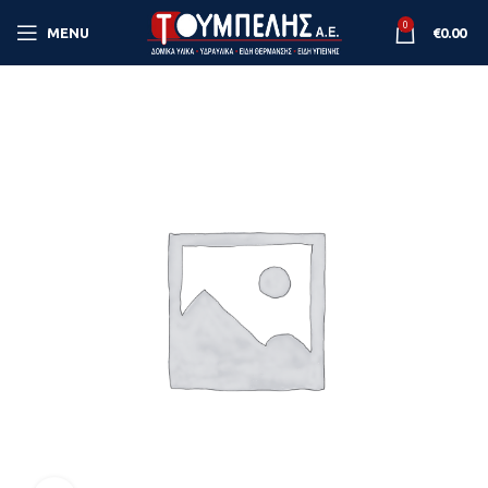
0
MENU
€
0.00