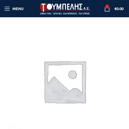
0
MENU
€
0.00