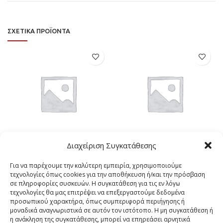
ΣΧΕΤΙΚΆ ΠΡΟΪΌΝΤΑ
Διαχείριση Συγκατάθεσης
ΛΕΥΚΟΣ ΣΟΒΑΣ ΜΙΑΣ
MARMOCRET 1
ΣΤΡΩΣΗΣ Μ-610 2 ΣΕ 1
Για να παρέχουμε την καλύτερη εμπειρία, χρησιμοποιούμε
Έτοιμος σοβάς μονής στρώσης
τεχνολογίες όπως cookies για την αποθήκευση ή/και την πρόσβαση
Ο λευκός σοβάς μιας στρώσης
ΙΔΙΟΤΗΤΕΣ - ΠΕΔΙΑ
σε πληροφορίες συσκευών. Η συγκατάθεση για τις εν λόγω
Μ610 «2 ΣΕ 1» συντομεύει τη
ΕΦΑΡΜΟΓΗΣ Έτοιμος σοβάς
τεχνολογίες θα μας επιτρέψει να επεξεργαστούμε δεδομένα
διαδικασία σοβατίσματος
μονής στρώσης. Εφαρμόζεται
προσωπικού χαρακτήρα, όπως συμπεριφορά περιήγησης ή
από «2 χέρια σε 1» Προσφέρει
σε πάχος έως 3 cm ανά
μοναδικά αναγνωριστικά σε αυτόν τον ιστότοπο. Η μη συγκατάθεση ή
γέμισμα και φινίρισμα μαζί.
στρώση. Η χρήση του
η ανάκληση της συγκατάθεσης, μπορεί να επηρεάσει αρνητικά