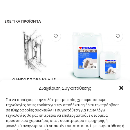
ΣΧΕΤΙΚΆ ΠΡΟΪΌΝΤΑ
ΟΔΗΓΟΣ ΣΟΒΑ KNAUF
Διαχείριση Συγκατάθεσης
GLX 292
Για να παρέχουμε την καλύτερη εμπειρία, χρησιμοποιούμε
Το GLX 292 είναι ακρυλικό
τεχνολογίες όπως cookies για την αποθήκευση ή/και την πρόσβαση
αστάρι υψηλής διείσδυσης
σε πληροφορίες συσκευών. Η συγκατάθεση για τις εν λόγω
κατάλληλο για προετοιμασία
τεχνολογίες θα μας επιτρέψει να επεξεργαστούμε δεδομένα
νέων επιφανειών, πχ εμφανή
προσωπικού χαρακτήρα, όπως συμπεριφορά περιήγησης ή
τσιμέντα, σοβάδες, τούβλα,
μοναδικά αναγνωριστικά σε αυτόν τον ιστότοπο. Η μη συγκατάθεση ή
κ.λπ. για βαφή.