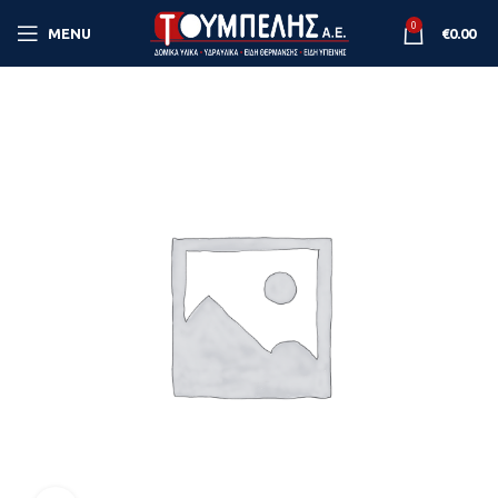
0
MENU
€
0.00