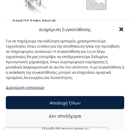
ΟΔΗΓΟΣ ΣΟΒΑ KNAUF
Διαχείριση Συγκατάθεσης
NHP 260
Για να παρέχουμε την καλύτερη εμπειρία, χρησιμοποιούμε
Γυψοσοβάς Μηχανής Έτοιμος
τεχνολογίες όπως cookies για την αποθήκευση ή/και την πρόσβαση
γυψοσοβάς μιας στρώσης
σε πληροφορίες συσκευών. Η συγκατάθεση για τις εν λόγω
Απόχρωση: Λευκό
τεχνολογίες θα μας επιτρέψει να επεξεργαστούμε δεδομένα
Συσκευασία: σακί 30kg
προσωπικού χαρακτήρα, όπως συμπεριφορά περιήγησης ή
Κατανάλωση: 8 kg/m²/cm
μοναδικά αναγνωριστικά σε αυτόν τον ιστότοπο. Η μη συγκατάθεση ή
η ανάκληση της συγκατάθεσης, μπορεί να επηρεάσει αρνητικά
ορισμένες λειτουργίες και δυνατότητες.
Διαχείριση υπηρεσιών
Αποδοχή Όλων
Δεν αποδέχομαι
Προβολή προτιμήσεων
© 2021 ΤΟΥΜΠΕΛΗΣ Α.Ε., All Rights Reserved | Powered by