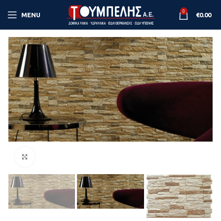
0
MENU
€
0.00
Κάντε κλικ για μεγέθυνση