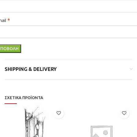
*
mail
SHIPPING & DELIVERY
ΣΧΕΤΙΚΆ ΠΡΟΪΌΝΤΑ