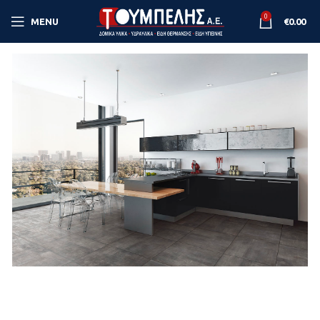
0
MENU
€
0.00