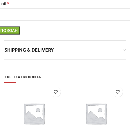
*
mail
SHIPPING & DELIVERY
ΣΧΕΤΙΚΆ ΠΡΟΪΌΝΤΑ